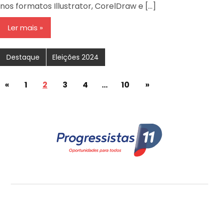
nos formatos Illustrator, CorelDraw e […]
Ler mais
Destaque
Eleições 2024
«
1
2
3
4
…
10
»