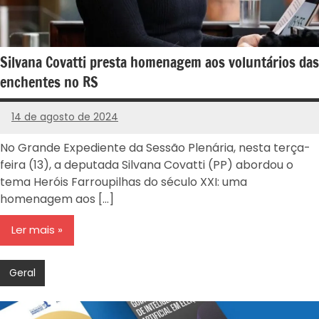
Silvana Covatti presta homenagem aos voluntários das
enchentes no RS
14 de agosto de 2024
PROGRESSISTAS
-
No Grande Expediente da Sessão Plenária, nesta terça-
RS
feira (13), a deputada Silvana Covatti (PP) abordou o
tema Heróis Farroupilhas do século XXI: uma
homenagem aos […]
Ler mais
Geral