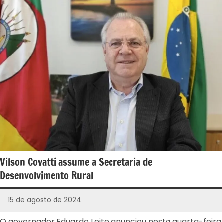
Vilson Covatti assume a Secretaria de
Desenvolvimento Rural
15 de agosto de 2024
PROGRESSISTAS
-
O governador Eduardo Leite anunciou nesta quarta-feira