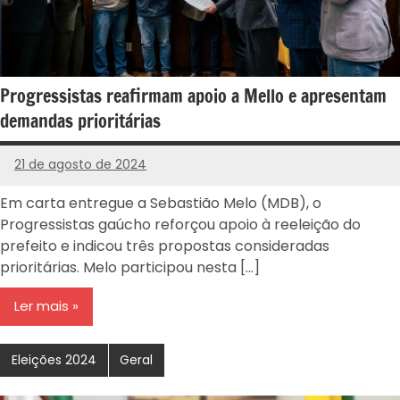
Progressistas reafirmam apoio a Mello e apresentam
demandas prioritárias
21 de agosto de 2024
PROGRESSISTAS
-
Em carta entregue a Sebastião Melo (MDB), o
RS
Progressistas gaúcho reforçou apoio à reeleição do
prefeito e indicou três propostas consideradas
prioritárias. Melo participou nesta […]
Ler mais
Eleições 2024
Geral