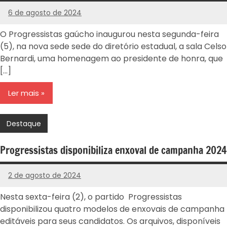
6 de agosto de 2024
PROGRESSISTAS
-
O Progressistas gaúcho inaugurou nesta segunda-feira
RS
(5), na nova sede sede do diretório estadual, a sala Celso
Bernardi, uma homenagem ao presidente de honra, que
[…]
Ler mais
Destaque
Progressistas disponibiliza enxoval de campanha 2024
2 de agosto de 2024
PROGRESSISTAS
-
Nesta sexta-feira (2), o partido Progressistas
RS
disponibilizou quatro modelos de enxovais de campanha
editáveis para seus candidatos. Os arquivos, disponíveis