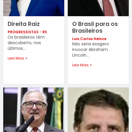
Direita Raiz
O Brasil para os
Brasileiros
PROGRESSISTAS - RS
Os brasileiros têm
Luis Carlos Heinze
descoberto, nos
Não seria exagero
últimos...
invocar Abraham
Lincoln...
Leia Mais +
Leia Mais +