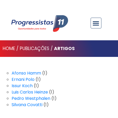
PROGRESSISTAS NO RS
PARLAMENTARES E GOVERNO
ÓRGÃOS PARTIDÁRIOS
HOME / PUBLICAÇÕES /
ARTIGOS
Afonso Hamm
(1)
Ernani Polo
(1)
Issur Koch
(1)
Luis Carlos Heinze
(1)
Pedro Westphalen
(1)
Silvana Covatti
(1)