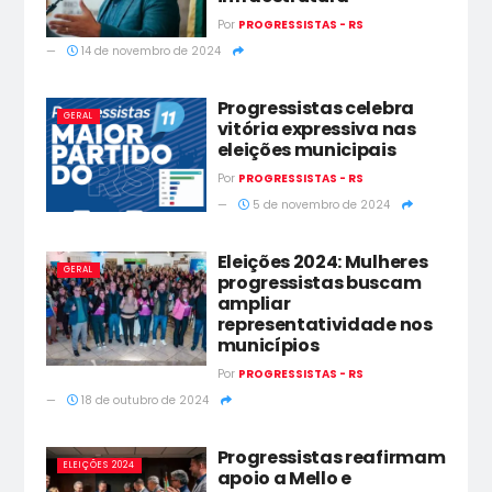
Por
PROGRESSISTAS - RS
14 de novembro de 2024
Progressistas celebra
GERAL
vitória expressiva nas
eleições municipais
Por
PROGRESSISTAS - RS
5 de novembro de 2024
Eleições 2024: Mulheres
GERAL
progressistas buscam
ampliar
representatividade nos
municípios
Por
PROGRESSISTAS - RS
18 de outubro de 2024
Progressistas reafirmam
ELEIÇÕES 2024
apoio a Mello e