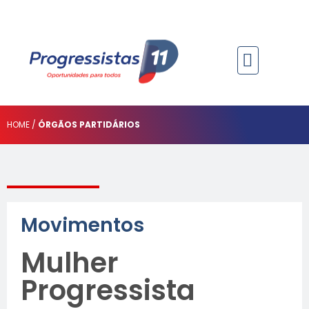
PROGRESSISTAS NO RS
PARLAMENTARES E GOVERNO
ÓRGÃOS PARTIDÁRIOS
HOME /
ÓRGÃOS PARTIDÁRIOS
Movimentos
Mulher
Progressista